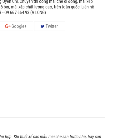
g Uyên Chí, Chuyên thi công mái che di đông, mái xếp
ồ bơi, mái xếp chất lượng cao, trên toàn quốc. Liên hệ
63 - O9.667.664.93 (A LONG)
Google+
Twitter
hù hợp. Khi thiết kế các mẫu mái che sân trước nhà, hay sân