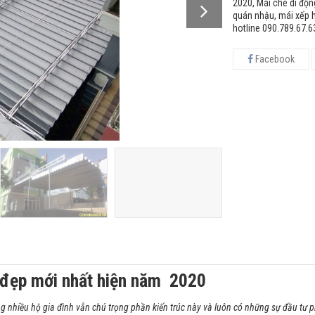
2020, Mái che di độn
quán nhậu, mái xếp h
hotline 090.789.67.
Facebook
 đẹp mới nhất hiện năm 2020
g nhiều hộ gia đình vẫn chú trọng phần kiến trúc này và luôn có những sự đầu tư p