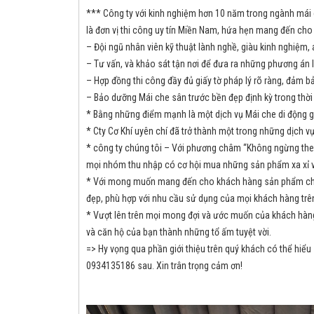
*** Công ty với kinh nghiệm hơn 10 năm trong ngành mái c
là đơn vị thi công uy tín Miền Nam, hứa hẹn mang đến cho
– Đội ngũ nhân viên kỹ thuật lành nghề, giàu kinh nghiệm,
– Tư vấn, và khảo sát tận nơi để đưa ra những phương án 
– Hợp đồng thi công đầy đủ giấy tờ pháp lý rõ ràng, đảm b
– Bảo dưỡng Mái che sân trước bền đẹp định kỳ trong thời
* Bằng những điểm mạnh là một dịch vụ Mái che di động gi
* Cty Cơ Khí uyên chí đã trở thành một trong những dịch vụ
* công ty chúng tôi – Với phương châm “Không ngừng theo
mọi nhóm thu nhập có cơ hội mua những sản phẩm xa xỉ vớ
* Với mong muốn mang đến cho khách hàng sản phẩm chất 
đẹp, phù hợp với nhu cầu sử dụng của mọi khách hàng trên
* Vượt lên trên mọi mong đợi và ước muốn của khách hàng ở
và căn hộ của bạn thành những tổ ấm tuyệt vời.
=> Hy vọng qua phần giới thiệu trên quý khách có thể hiểu 
0934135186 sau. Xin trân trọng cảm ơn!