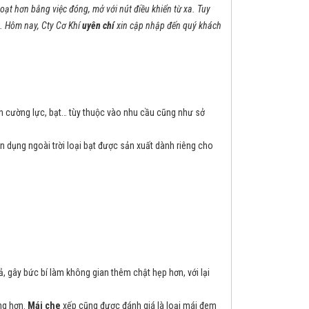
hoạt hơn bằng việc đóng, mở với nút điều khiển từ xa. Tuy
t. Hôm nay, Cty Cơ Khí
uyên chí
xin cập nhập đến quý khách
ính cường lực, bạt… tùy thuộc vào nhu cầu cũng như sở
n dụng ngoài trời loại bạt được sản xuất dành riêng cho
, gây bức bí làm không gian thêm chật hẹp hơn, với lại
ng hơn.
Mái che
xếp cũng được đánh giá là loại mái đem