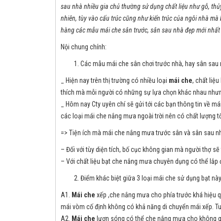
sau nhà nhiều gia chủ thường sử dụng chất liệu như gỗ, thủy t
nhiên, tùy vào cấu trúc cũng như kiến trúc của ngôi nhà mà
hàng các mẫu mái che sân trước, sân sau nhà đẹp mới nhấ
Nội chung chính:
Các mẫu mái che sân chơi trước nhà, hay sân sau 
_ Hiện nay trên thị trường có nhiều loại
mái che
, chất liệ
thích mà mỗi người có những sự lựa chọn khác nhau nhưng
_ Hôm nay Cty uyên chí sẽ gửi tới các bạn thông tin về má
các loại mái che nắng mưa ngoài trời nên có chất lượng t
=> Tiện ích mà mái che nắng mưa trước sân và sân sau n
– Đối với tùy diện tích, bố cục không gian mà người thợ s
– Với chất liệu bạt che nắng mưa chuyên dụng có thể lắp đ
Điểm khác biệt giữa 3 loại mái che sử dụng bạt này 
A1.
Mái che
xếp ,che nắng mưa cho phía trước khá hiệu qu
mái vòm cố định không có khả năng di chuyển mái xếp. Tuy
A2.
Mái che
lượn sóng có thể che nắng mưa cho không gia