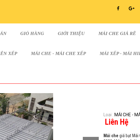
OÁN
GIỎ HÀNG
GIỚI THIỆU
MÁI CHE GIÁ RẼ
IÊN XẾP
MÁI CHE - MÁI CHE XẾP
MÁI XẾP - MÁI H
Loại :
MÁI CHE - MÁ
Liên Hệ
Mái che
giá bạt Mái