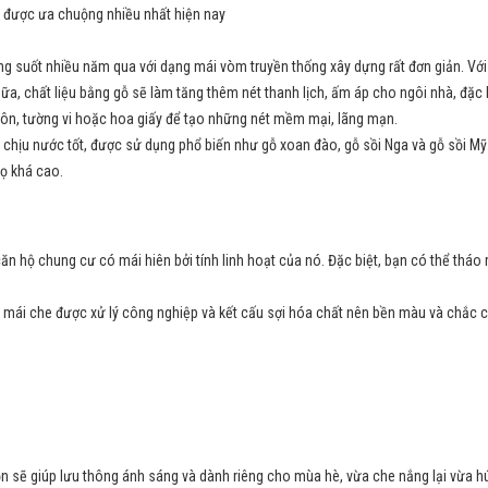
 được ưa chuộng nhiều nhất hiện nay
 suốt nhiều năm qua với dạng mái vòm truyền thống xây dựng rất đơn giản. Với t
ữa, chất liệu bằng gỗ sẽ làm tăng thêm nét thanh lịch, ấm áp cho ngôi nhà, đặc
gôn, tường vi hoặc hoa giấy để tạo những nét mềm mại, lãng mạn.
ên chịu nước tốt, được sử dụng phổ biến như gỗ xoan đào, gỗ sồi Nga và gỗ sồi Mỹ
họ khá cao.
 căn hộ chung cư có mái hiên bởi tính linh hoạt của nó. Đặc biệt, bạn có thể th
àm mái che được xử lý công nghiệp và kết cấu sợi hóa chất nên bền màu và chắc 
sẽ giúp lưu thông ánh sáng và dành riêng cho mùa hè, vừa che nắng lại vừa hút g