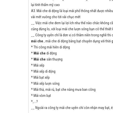
lại tính thẩm mỹ cao
A3. Mái che di động là loại mái phổ thông nhất được nhiều
vài mét vuông cho tới vài chục mét
__ Việc mái che đem lại lợi ích như thế nào chắc không c
cũng đừng lo, với loại mái che lượn sóng bạn có thể thiế
__ Công ty uyên chí là đơn vị có thâm niên trong nghề th
mái che
, mái che di động bằng bạt chuyên dụng với thời 
* Thi công mái hiên di động
*
Mái che
di động
*
Mái che
sân thượng
* Mái xếp
* Mái xếp di động
* Mái bạt xếp
* Mái xếp lượn sóng
* Mái thả, mái rủ, bạt che nắng mưa ban công
* Mái vòm bạt
*,….?
__ Ngoài ra công ty mái che uyên chí còn nhận may bạt, ép 