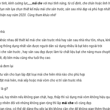
inh, kính cường lực,,,,,,
mái che
với mọi tính năng, từ cố định, che chắn hoặc linh 
 bạn nên lựa chọn thiết kế mẫu mái che sân trước, sân sau nhà đẹp và phù hợp nhấ
t hiện nay năm 2020. Cùng tham khảo nhé!
nhà.
u khác nhau để thiết kế mái che sân trước nhà hay sân sau nhà như tôn, nhựa, k
 thông dụng nhất vẫn được người dân sử dụng nhiều là bạt kéo ngoài trời
i che sân trước , hay sân sau đẹp được làm từ chất liệu bạt che nắng mưa chuyê
ốt, độ bền màu cũng như tuổi thọ cao.
hà đem lại
ẽ tư vấn cho bạn lắp đặt loại mái che hiên nhà nào cho phù hợp
ặt mái hiên, mái xếp hoặc mái vòm cho vị trí sân trước nhà.
là gì?
ả, tuy nhiên nếu không gian chật, hẹp, thấp thì sử dụng mái vòm không hiệu quả
 nhiên đối với những không gian rộng thì lắp
mái che
vô cùng đẹp.
n rộng, có thể dễ dàng thu xếp lại khi không cần che để không gian thêm thoá