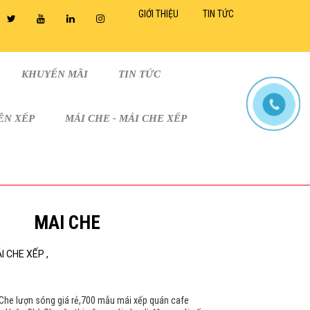
GIỚI THIỆU
TIN TỨC
KHUYẾN MÃI
TIN TỨC
IÊN XẾP
MÁI CHE - MÁI CHE XẾP
MAI CHE
I CHE XẾP ,
 Che lượn sóng giá rẻ,700 mẫu mái xếp quán cafe