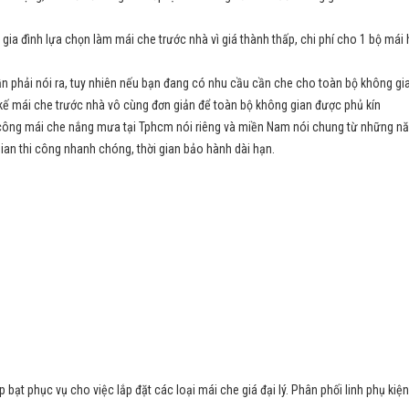
 gia đình lựa chọn làm mái che trước nhà vì giá thành thấp, chi phí cho 1 bộ má
ần phải nói ra, tuy nhiên nếu bạn đang có nhu cầu cần che cho toàn bộ không g
t kế mái che trước nhà vô cùng đơn giản để toàn bộ không gian được phủ kín
i công mái che nắng mưa tại Tphcm nói riêng và miền Nam nói chung từ những năm
gian thi công nhanh chóng, thời gian bảo hành dài hạn.
bạt phục vụ cho việc lắp đặt các loại mái che giá đại lý. Phân phối linh phụ kiện