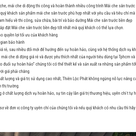
he, mái che di động thi công và hoàn thành nhiều công trình Mái che sân trước b
 quý khách sản phẩm mái che sân trước phù hợp nhất với yêu cầu và tiêu chí mà 
 am hiểu về thi công, sửa chữa, bài trí và bảo dưỡng Mái che sân trước bền đẹp
lắp đặt Mái che sân trước bền đẹp tốt nhất mà quý khách có thể lựa chọn.
ảo quyền lợi tối ưu của khách hàng.
 gian bảo hành
á rẻ, sau nhiều đổi mới để hướng đến sự hoàn hảo, cùng với hệ thống dịch vụ k
 mái che di động giá rẻ và được yêu thích nhất của người tiêu dùng tại Tphcm và 
 đuổi sự hoàn hảo” chúng tôi có thể thiết kế và sản xuất ra những sản phẩm tố
i giá phải chăng.
lượng và giá trị sử dụng cao nhất, Thiên Lộc Phát không ngừng nỗ lực nâng ca
 thị trường.
 chất lượng dịch vụ hoàn hảo, sự tin cậy lẫn giá trị thương hiệu, uyên chí t tự
sơ về đơn vị công ty uyên chí của chúng tôi và nếu quý khách có nhu cầu thì hãy 