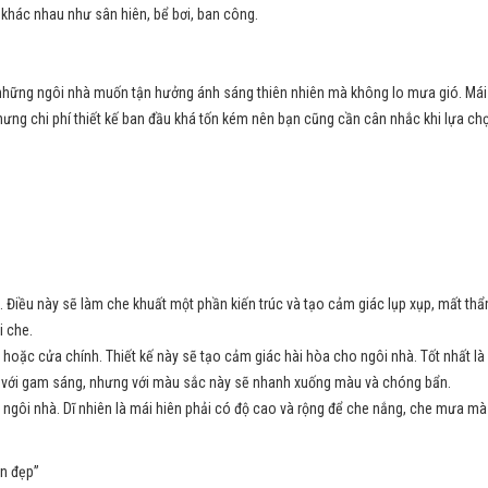
i khác nhau như sân hiên, bể bơi, ban công.
 những ngôi nhà muốn tận hưởng ánh sáng thiên nhiên mà không lo mưa gió. Má
Nhưng chi phí thiết kế ban đầu khá tốn kém nên bạn cũng cần cân nhắc khi lựa chọ
à. Điều này sẽ làm che khuất một phần kiến trúc và tạo cảm giác lụp xụp, mất 
i che.
oặc cửa chính. Thiết kế này sẽ tạo cảm giác hài hòa cho ngôi nhà. Tốt nhất là
ng với gam sáng, nhưng với màu sắc này sẽ nhanh xuống màu và chóng bẩn.
ch ngôi nhà. Dĩ nhiên là mái hiên phải có độ cao và rộng để che nắng, che mưa m
ền đẹp”