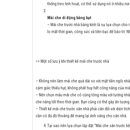
thống treo linh hoạt, có thể sử dụng nó ở nhiều nơ
Mái che di động bằng bạt
– Mái che trước nhà bằng kính là sự lựa chọn cho
lo mất thời gian, công sức và tiền bạc để bảo trì. 
=> Một số lưu ý khi thiết kế mái che trước nhà
– Không nên làm mái che quá dài so với mặt tiền ngôi nh
cảm giác thiếu hụt, không phát huy hết công năng của má
– Nên chọn màu mái che có cùng tông màu với tường nhà h
che nắng tốt theo thời gian. Bạn cũng có thể gây ấn tượ
– Thiết kế mái che trước sân nhà phải cân đối với diện tí
cần có đủ độ thoáng để mang lại ánh sáng cho căn nhà.
Tại sao nên lựa chọn lắp đặt “Mái che sân trước b