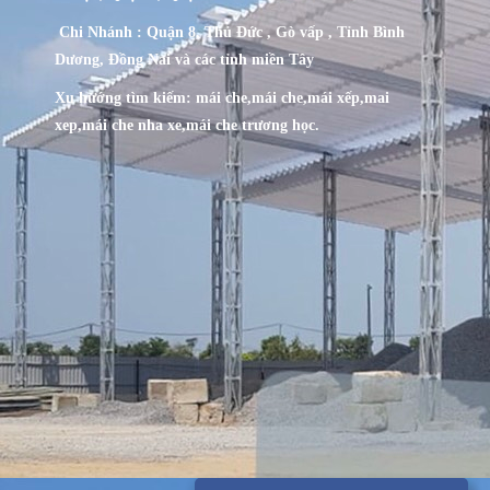
Chi Nhánh : Quận 8, Thủ Đức , Gò vấp , Tỉnh Bình
Dương, Đồng Nai và các tỉnh miền Tây
Xu hướng tìm kiếm:
mái che
,
mái che
,
mái xếp
,
mai
xep
,
mái che nha xe,
mái che trương học.