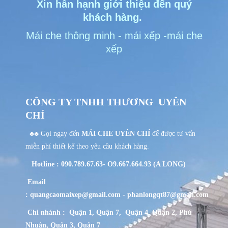
Xin hân hạnh giới thiệu đến quý
khách hàng.
Mái che
thông minh -
mái xếp
-mái che
xếp
CÔNG TY TNHH THƯƠNG UYÊN
CHÍ
♣♣ Gọi ngay đến
MÁI CHE UYÊN CHÍ
để được tư vấn
miễn phí thiết kế theo yêu cầu khách hàng.
Hotline : 090.789.67.63- O9.667.664.93 (A LONG)
Email
:
quangcaomaixep@gmail.com
-
phanlongqt87@gmail.com
Chi nhánh : Quận 1, Quận 7, Quận 4, Quận 2, Phú
Nhuận, Quận 3, Quận 7