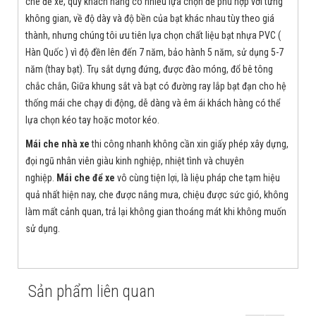
che để xe, quý khách hàng có nhiều lựa chọn để phù hợp với từng
không gian, về độ dày và độ bền của bạt khác nhau tùy theo giá
thành, nhưng chúng tôi ưu tiên lựa chọn chất liệu bạt nhựa PVC (
Hàn Quốc ) vì độ đền lên đến 7 năm, bảo hành 5 năm, sử dụng 5-7
năm (thay bạt). Trụ sắt dựng đứng, được đào móng, đổ bê tông
chắc chắn, Giữa khung sắt và bạt có đường ray lắp bạt đạn cho hệ
thống mái che chạy di động, dễ dàng và êm ái khách hàng có thể
lựa chọn kéo tay hoặc motor kéo.
Mái che nhà xe
thi công nhanh không cần xin giấy phép xây dựng,
đọi ngũ nhân viên giàu kinh nghiệp, nhiệt tình và chuyên
nghiệp.
Mái che để xe
vô cùng tiện lợi, là liệu pháp che tạm hiệu
quả nhất hiện nay, che được nắng mưa, chiệu được sức gió, không
làm mất cảnh quan, trả lại không gian thoáng mát khi không muốn
sử dụng.
Sản phẩm liên quan