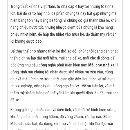
Trong thiết kế nhà Việt Nam, từ nhà cấp 4 hay tới những tòa nhà
lớn, bãi đỗ xe to hay nhỏ, đa phần chúng ta hay bắt gặp những mái
hiên bằng tôn hay bằng bê tông, vì chúng có giá thành khá rẽ, khả
năng chiệu nước tốt, nhưng nhược điểm của chúng là khả năng
chiệu nhiệt kém, dễ hấp thụ nhiệt vào mùa hè, độ thẩm mỹ và tiện
lợi không được cao.
Để thay thế cho những thiết kế thô sơ đó, chúng tôi đang dần phát
triển dịch vụ lắp đặt mái hiên, mái che để xe, mái che di động, để
dáp ứng nhu cầu công nghệ phát triển hiện nay.
Mái che nhà xe
là
công trình mà chúng tôi nhận được khá nhiều sự yêu cầu, cũng
như về mặt tích cực trong thời gian gần đây, lựa chọn và sử dụng
cho xí nghiệp, công ty,khu công nghiệp..vv… Về sự tiện lợi, và mặt
thẩm mỹ khách hàng có thể yên tâm khi quyết định lắp đặt mái che
để xe.
Không giới hạn chiều cao và diện tích, với thiết kế hình lượn sóng,
khoảng cách mỗi song 50cm, độ võng 25cm, xếp lại cao 30cm.
Màu sắc của bạt, đa dạng, với hoa văn nhã nhặn khi lắp đạt mái