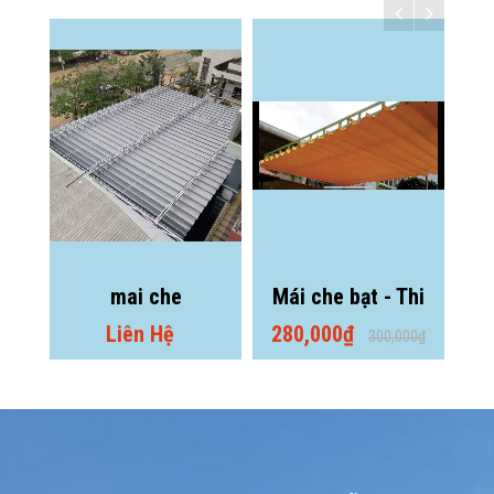
mai che
Mái che bạt - Thi
Mái che - Mái
công mái che
xếp
Liên Hệ
280,000₫
280,000₫
300,000₫
300