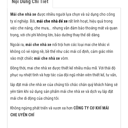
Nội Dung Chi Tiết
Mái che nhà xe
được nhiều người lựa chọn và sử dụng cho công
ty xí nghiệp. Bởi,
mái che nhà để xe
r
ất linh hoạt, hiệu quả trong
việc che nắng, che mưa,… nhưng vẫn đảm bảo thoáng mát và quan
trọng, với chi phí không lớn, bảo dưỡng thay thế dễ dàng.
Ngoài ra,
mái che nhà xe
nổi trội hơn các loại mai che khác vì
không có vẻ nặng nề, bề thế như các mái cố định, cảm giác nhìn
vào một chiếc
mái che nhà xe
vòm.
Đồng thời, mai che nhà xe được thiết kế nhiều mẫu mã. Với thái độ
phục vụ nhiệt tình và hợp tác của đội ngũ nhân viên thiết kế, tư vấn,
lắp đặt mái che nhà xe của chúng tôi chắc chắn quý khách hàng sẽ
yên tâm khi sử dụng sản phẩm mái che nhà xe và dịch vụ lắp đặt
mái che di động của chúng tôi.
Không ngừng phát triển và vươn xa hơn
CÔNG TY CƠ KHÍ MÁI
CHE UYÊN CHÍ